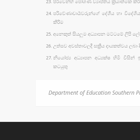
පිරිවෙන්හි පෝශණ ව්‍යාප්තිය ක්‍රියාත්මක 
පරිවේණාචාර්‍යවරුන්ගේ දේශීය හා විදේශිය
කිරීම
අනෙකුත් සියලුම අධ්‍යාපන මට්ටමේ ලිපි ල
උත්සව අවස්තාවලදී සක්‍රීය දායකත්වය ලබා ද
නියෝජ්‍ය අධ්‍යාපන අධ්‍යක්ෂ හිමි විසින
කටයුතු
Department of Education Southern P