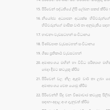
පිරිවෙන් පද්ධතියේ ලිපි ලේඛන සකස් කිරීම
නියෝජ්‍ය අධ්‍යාපන අධ්‍යක්ෂ හිමිවරුන්
හිමිවරුන්ගේ මාසික වාර් තා අනුමැතිය සඳහ
භාවනා වැඩසටහන් සංවිධානය
පිණ්ඩපාත වැඩසටහන් සංවිධානය
ශිෂ්‍ය ප්‍රතිකාර්‍ය වැඩසටහන්
අමාත්‍යංශය මඟින් හා විවිධ පරිත්‍යාග ම
බෙදා දීමට කටයුතු කිරීම
පිරිවෙන් වල නිල ඇඳුම් වාර් තා ලබා
අමාත්‍යංශය වෙත යොමු කිරීම
පිරිවෙන්හි සිදු වන විෂමාචාර කටයුතු පිලි
සඳාහා අදාළ අංශ දැනුවත් කිරීම