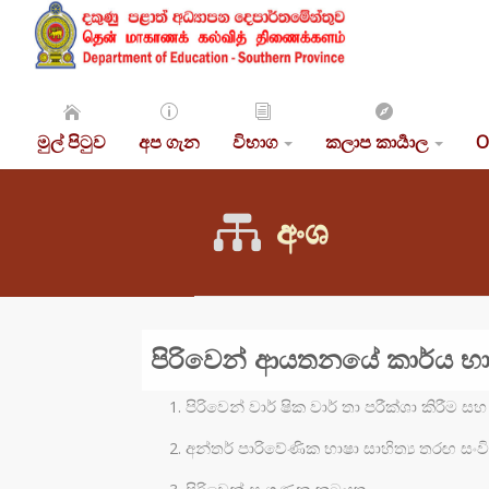
මුල් පිටුව
අප ගැන
විභාග
කලාප කාර්‍යාල
O
අංශ
පිරිවෙන් ආයතනයේ කාර්ය භ
පිරිවෙන් වාර් ෂික වාර් තා පරීක්ශා කිරීම 
අන්තර් පාරිවේණික භාෂා සාහිත්‍ය තරඟ සං