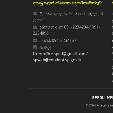
දකුණු පළාත් අධ්‍යාපන දෙපාර්තමේන්තුව
ලිපිනය: ඉහල ඩික්සන් පාර, ගාල්ල , ශ්‍රී
ලංකාව.
දුරකතන අංක: 091-2234234 / 091-
2234896
ෆැක්ස්: 091-2234157
ඊමේල්:
frontoffice.sped@gmail.com
/
spweb@edudept.sp.gov.lk
SPEDU WE
© 2025 All rights 