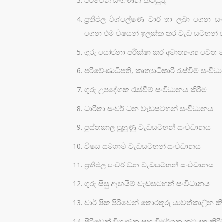
පිරිවෙන් සංගණන කටයුතු
ප්‍රතිඵල විශ්ලේෂණ වාර් තා ලබා ගෙන සං
ගෙන එම විෂයන් ඉලක්ක කර වැඩ සටහන් ස
ගුරු යෝජනා පරීක්ෂා කර අමාත්‍යංශ්‍ය වෙත 
පරිවේණාධිපති, කෘත්‍යාධිකාරී රැස්වීම් සංවි
ගුරු උපදේශක රැස්වීම් සංවිධානය කිරීම
ධාරිතා සංවර් ධන වැඩසටහන් සංවිධානය
පුස්තකාල පුහුණු වැඩසටහන් සංවිධානය
විෂය සමගාමි වැඩසටහන් සංවිධානය
ප්‍රතිඵල සංවර් ධන වැඩසටහන් සංවිධානය
ගුරු සිසු ඇඟයීම් වැඩසටහන් සංවිධානය
වාර් ෂික පිරිවෙන් තොරතුරු යාවත්කාලීන කි
පිරිවෙන් විගණන සහ විමර්ශන කටයුතු කිර